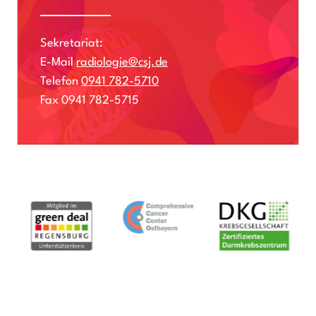
Sekretariat:
E-Mail
radiologie@csj.de
Telefon
0941 782-5710
Fax 0941 782-5715