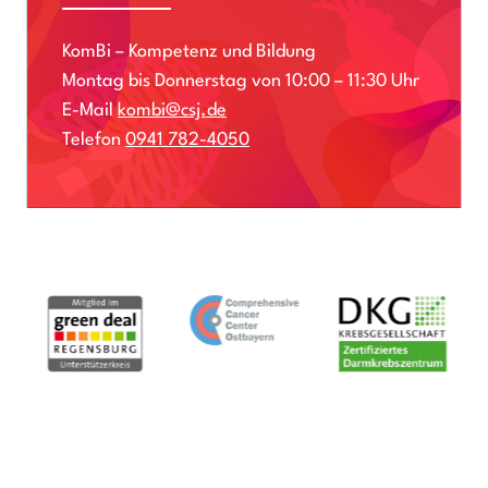
KomBi – Kompetenz und Bildung
Montag bis Donnerstag von 10:00 – 11:30 Uhr
E-Mail
kombi@csj.de
Telefon
0941 782-4050