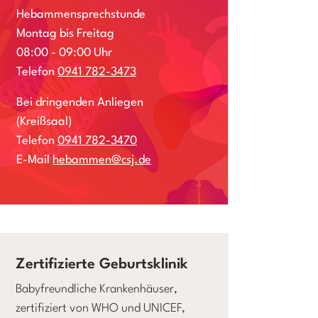
Hebammensprechstunde
Montag bis Freitag
08:00 - 09:00 Uhr
Telefon
0941 782-3473
Bei dringenden Anliegen
(Kreißsaal)
Telefon
0941 782-3470
E-Mail
hebammen@csj.de
Zertifizierte Geburtsklinik
Babyfreundliche Krankenhäuser,
zertifiziert von WHO und UNICEF,