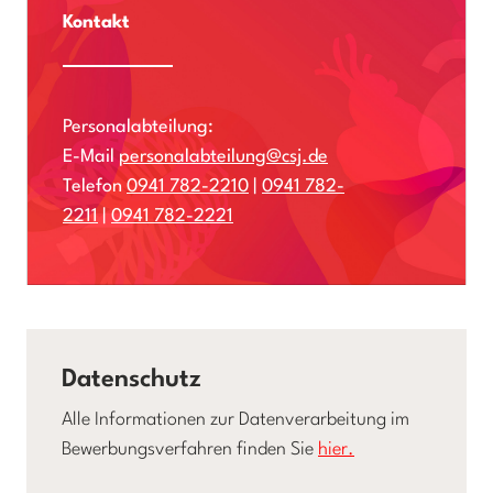
Kontakt
Personalabteilung:
E-Mail
personalabteilung@csj.de
Telefon
0941 782-2210
|
0941 782-
2211
|
0941 782-2221
Datenschutz
Alle Informationen zur Datenverarbeitung im
Bewerbungsverfahren finden Sie
hier.