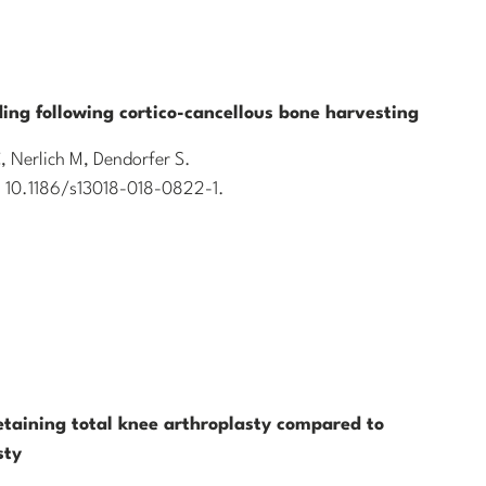
ading following cortico-cancellous bone harvesting
 Nerlich M, Dendorfer S.
i: 10.1186/s13018-018-0822-1.
etaining total knee arthroplasty compared to
sty