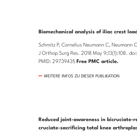
Biomechanical analysis of iliac crest lo
Schmitz P, Cornelius Neumann C, Neumann C,
J Orthop Surg Res. 2018 May 9;13(1):108. do
PMID: 29739435
Free PMC article.
WEITERE INFOS ZU DIESER PUBLIKATION
Reduced joint-awareness in bicruciate-r
cruciate-sacrificing total knee arthropla