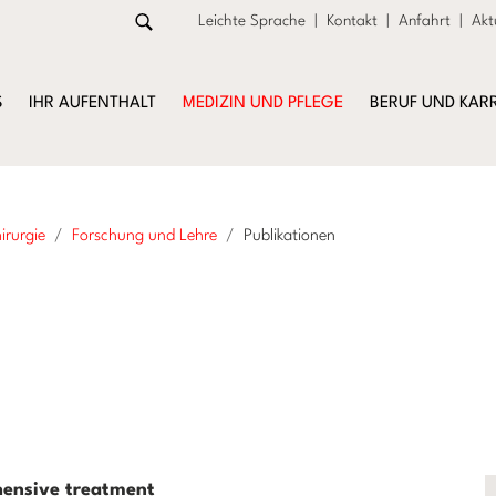
Leichte Sprache
|
Kontakt
|
Anfahrt
|
Akt
S
IHR AUFENTHALT
MEDIZIN UND PFLEGE
BERUF UND KARR
irurgie
Forschung und Lehre
Publikationen
hensive treatment