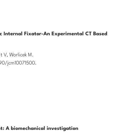
iac Internal Fixator-An Experimental CT Based
t V, Worlicek M.
3390/jcm10071500.
nt: A biomechanical investigation