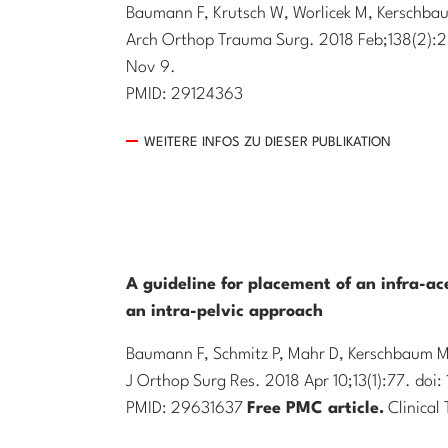
Baumann F, Krutsch W, Worlicek M, Kerschbaum
Arch Orthop Trauma Surg. 2018 Feb;138(2):
Nov 9.
PMID: 29124363
WEITERE INFOS ZU DIESER PUBLIKATION
A guideline for placement of an infra-a
an intra-pelvic approach
Baumann F, Schmitz P, Mahr D, Kerschbaum M,
J Orthop Surg Res. 2018 Apr 10;13(1):77. doi
PMID: 29631637
Free PMC article.
Clinical 