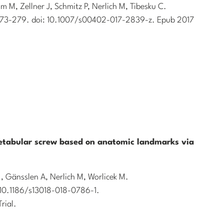
 M, Zellner J, Schmitz P, Nerlich M, Tibesku C.
273-279. doi: 10.1007/s00402-017-2839-z. Epub 2017
cetabular screw based on anatomic landmarks via
 Gänsslen A, Nerlich M, Worlicek M.
: 10.1186/s13018-018-0786-1.
Trial.