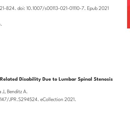
:821-824. doi: 10.1007/s00113-021-01110-7. Epub 2021
.
elated Disability Due to Lumbar Spinal Stenosis
a J, Benditz A.
.2147/JPR.S294524. eCollection 2021.