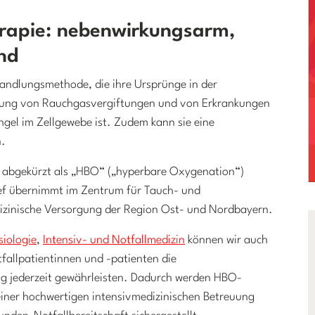
rapie: nebenwirkungsarm,
nd
handlungsmethode, die ihre Ursprünge in der
dlung von Rauchgasvergiftungen und von Erkrankungen
gel im Zellgewebe ist. Zudem kann sie eine
n.
g abgekürzt als „HBO“ („hyperbare Oxygenation“)
sef übernimmt im Zentrum für Tauch- und
zinische Versorgung der Region Ost- und Nordbayern.
iologie
,
Intensiv- und Notfallmedizin
können wir auch
tfallpatientinnen und -patienten die
ng jederzeit gewährleisten. Dadurch werden HBO-
iner hochwertigen intensivmedizinischen Betreuung