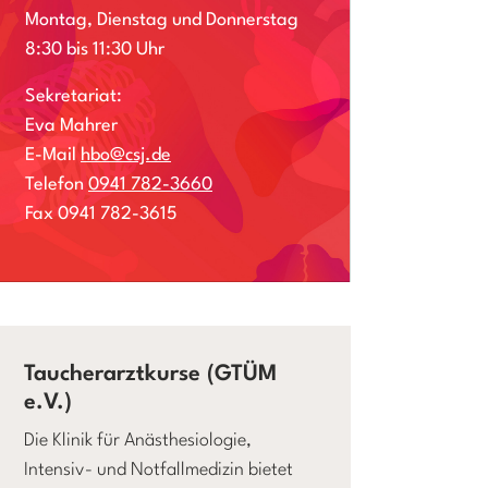
Montag, Dienstag und Donnerstag
8:30 bis 11:30 Uhr
Sekretariat:
Eva Mahrer
E-Mail
hbo@csj.de
Telefon
0941 782-3660
Fax 0941 782-3615
Taucherarztkurse (GTÜM
e.V.)
Die Klinik für Anästhesiologie,
Intensiv- und Notfallmedizin bietet