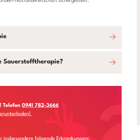
den-Notfallbereitschaft sichergestellt.
pie
e Sauerstofftherapie?
! Telefon
0941 782-3666
herunterladen!
r insbesondere folgende Erkrankungen: