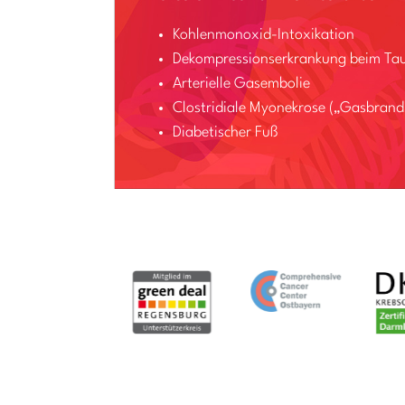
Kohlenmonoxid-Intoxikation
Dekompressionserkrankung beim Ta
Arterielle Gasembolie
Clostridiale Myonekrose („Gasbrand
Diabetischer Fuß