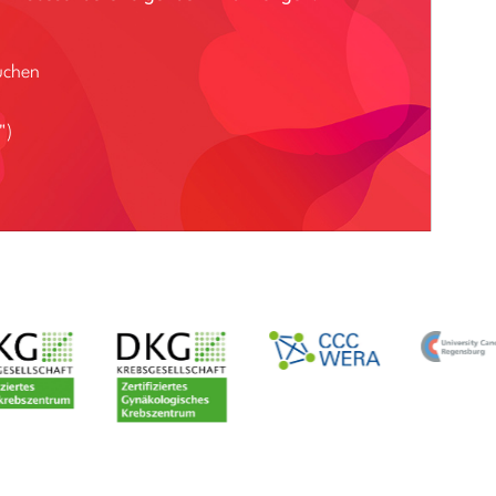
uchen
")