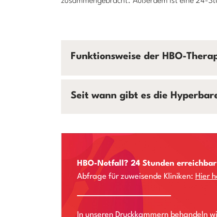
zusammengebracht. Außerdem ist eine 24-Stun
Funktionsweise der HBO-Thera
Seit wann gibt es die Hyperbar
HBO-Notfall? 24 Stunden erreichbar
Abfrage für zuweisende Kliniken:
Hier 
In unseren Druckkammern behandeln wi