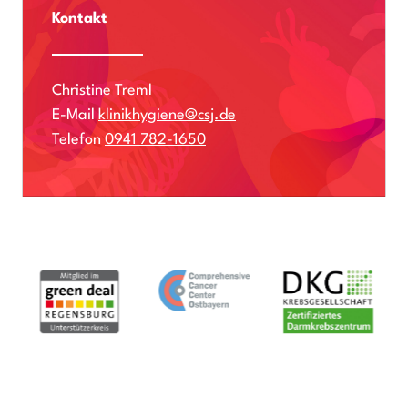
Kontakt
Christine Treml
E-Mail
klinikhygiene@csj.de
Telefon
0941 782-1650