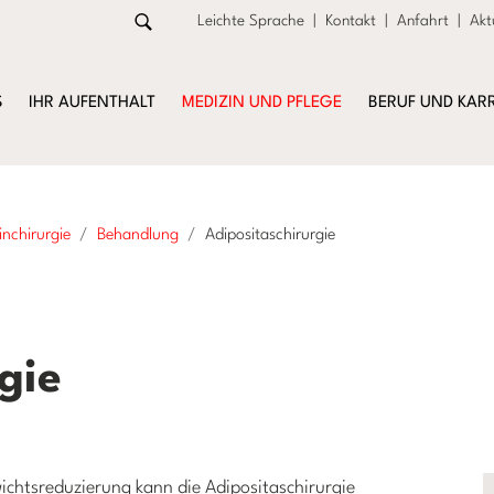
Leichte Sprache
|
Kontakt
|
Anfahrt
|
Akt
S
IHR AUFENTHALT
MEDIZIN UND PFLEGE
BERUF UND KARR
inchirurgie
Behandlung
Adipositaschirurgie
gie
ichtsreduzierung kann die Adipositaschirurgie