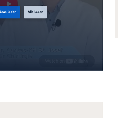
deos laden
Alle laden