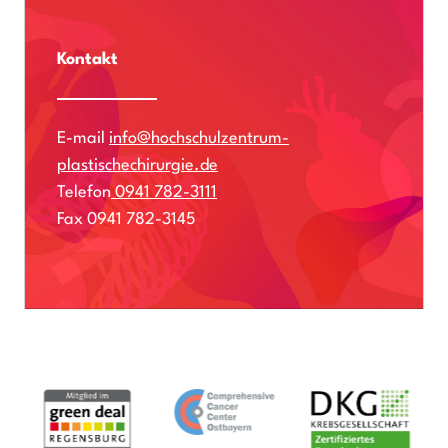
Kontakt
E-mail
info@hochschulzentrum-
plastischechirurgie.de
Telefon
0941 782-3111
Fax 0941 782-3145