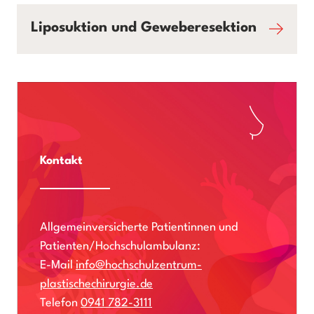
Liposuktion und Geweberesektion
Kontakt
Allgemeinversicherte Patientinnen und
Patienten/Hochschulambulanz:
E-Mail
info@hochschulzentrum-
plastischechirurgie.de
Telefon
0941 782-3111