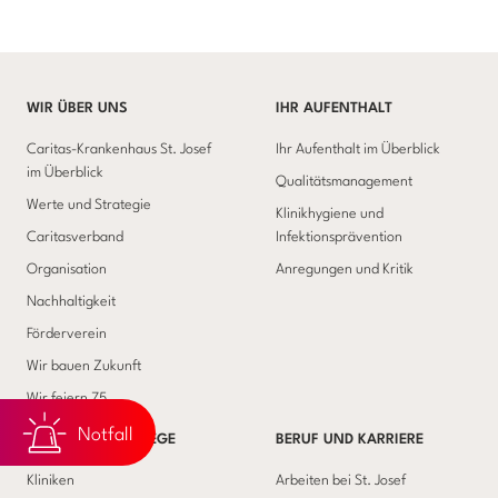
WIR ÜBER UNS
IHR AUFENTHALT
Caritas-Krankenhaus St. Josef
Ihr Aufenthalt im Überblick
im Überblick
Qualitätsmanagement
Werte und Strategie
Klinikhygiene und
Caritasverband
Infektionsprävention
Organisation
Anregungen und Kritik
Nachhaltigkeit
Förderverein
Wir bauen Zukunft
Wir feiern 75
Notfall
MEDIZIN UND PFLEGE
BERUF UND KARRIERE
Kliniken
Arbeiten bei St. Josef