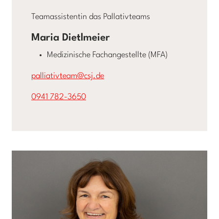
Teamassistentin das Pallativteams
Maria Dietlmeier
Medizinische Fachangestellte (MFA)
palliativteam@csj.de
0941 782-3650