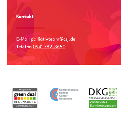
Kontakt
E-Mail
palliativteam@csj.de
Telefon
0941 782-3650