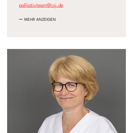
palliativteam@csj.de
MEHR ANZEIGEN