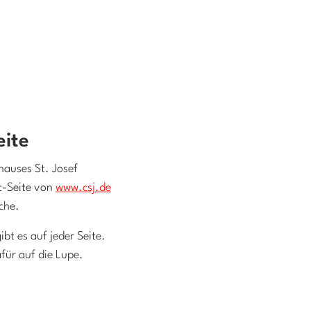
eite
hauses St. Josef
t-Seite von
www.csj.de
che.
bt es auf jeder Seite.
afür auf die Lupe.