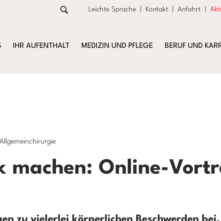
Leichte Sprache
|
Kontakt
|
Anfahrt
|
Akt
S
IHR AUFENTHALT
MEDIZIN UND PFLEGE
BERUF UND KARR
llgemeinchirurgie
k machen: Online-Vortr
n zu vielerlei körperlichen Beschwerden bei. 